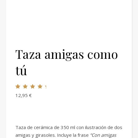
Taza amigas como
tú
Valorado con
1
12,95
€
5.00
de 5 en
base a
valoración de
un cliente
Taza de cerámica de 350 ml con ilustración de dos
amigas y girasoles. Incluye la frase
“Con amigas