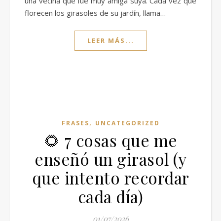
una vecina que fue muy amiga suya. Cada vez que
florecen los girasoles de su jardín, llama…
LEER MÁS...
,
FRASES
UNCATEGORIZED
🌻 7 cosas que me
enseñó un girasol (y
que intento recordar
cada día)
01/07/2026