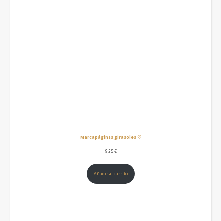
Marcapáginas girasoles ♡
9,95
€
Añadir al carrito