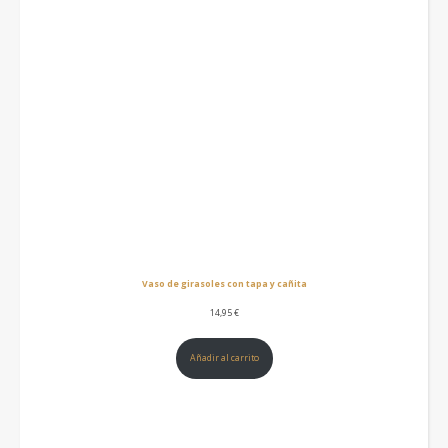
Vaso de girasoles con tapa y cañita
14,95
€
Añadir al carrito