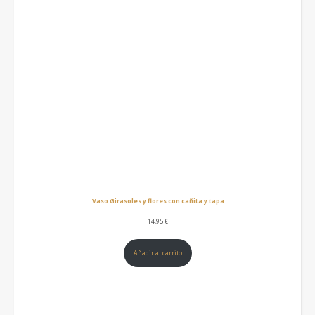
Vaso Girasoles y flores con cañita y tapa
14,95
€
Añadir al carrito