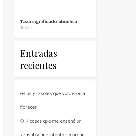
Taza significado abuelita
10,95
€
Entradas
recientes
☕Los girasoles que volvieron a
florecer
🌻 7 cosas que me enseñó un
girasol (y que intento recordar