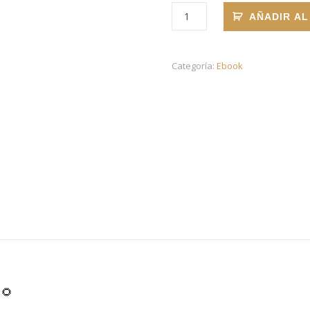
Ebook Lo que me enseñó un g
AÑADIR AL
Categoría:
Ebook
🌻