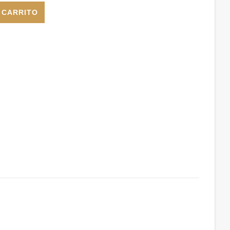
irasol cantidad
 CARRITO