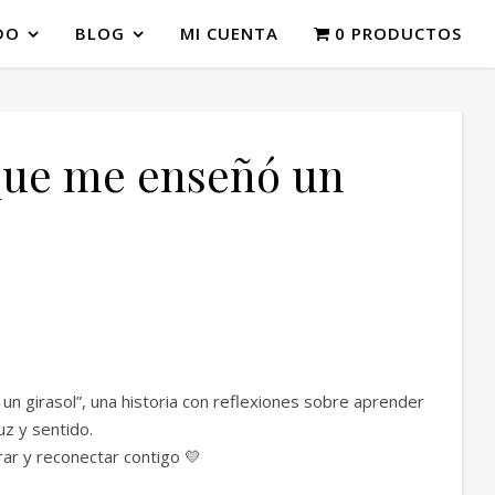
DO
BLOG
MI CUENTA
0 PRODUCTOS
que me enseñó un
n girasol”, una historia con reflexiones sobre aprender
uz y sentido.
ar y reconectar contigo 💛