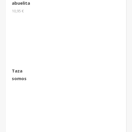
abuelita
10,95
€
Taza
somos