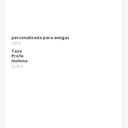
personalizada para amigas
7,95
€
Taza
Profe
molona
12,95
€