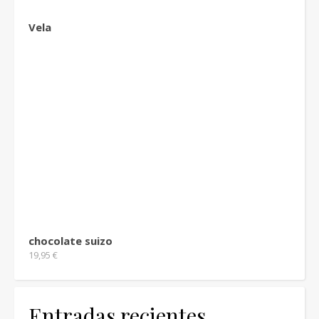
Vela
chocolate suizo
19,95
€
Entradas recientes